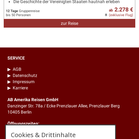
Die Geschichte der Vereinigten Staaten hautnah erleben
2.278 €
ab
12 Tage
Gruppenreise
bis 50 Personen
(exklusive Flug)
zur Reise
SERVICE
▶
AGB
▶
Datenschutz
▶
Impressum
▶
Karriere
AB Amerika Reisen GmbH
Danzinger Str. 78a / Ecke Prenzlauer Allee, Prenzlauer Berg
10405 Berlin
Öffnungszeiten:
Mo. bis Fr. 10.00 - 18.30 Uhr
Cookies & Drittinhalte