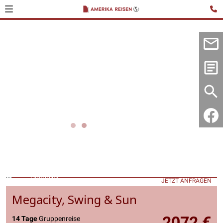
Überblick
JETZT ANFRAGEN
Megacity, Swing & Sun
2072 €
14 Tage
Gruppenreise