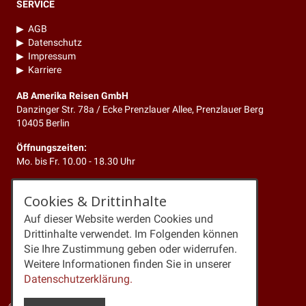
SERVICE
▶
AGB
▶
Datenschutz
▶
Impressum
▶
Karriere
AB Amerika Reisen GmbH
Danzinger Str. 78a / Ecke Prenzlauer Allee, Prenzlauer Berg
10405 Berlin
Öffnungszeiten:
Mo. bis Fr. 10.00 - 18.30 Uhr
KONTAKT
Cookies & Drittinhalte
Telefon:
+49 (0)30 4429347
Auf dieser Website werden Cookies und
Newsletter:
Anmeldung
Drittinhalte verwendet. Im Folgenden können
Kontakt:
Mitteilung
Sie Ihre Zustimmung geben oder widerrufen.
Mail:
info@amerikareisen24.de
Weitere Informationen finden Sie in unserer
Web:
www.amerikareisen24.de
Datenschutzerklärung.