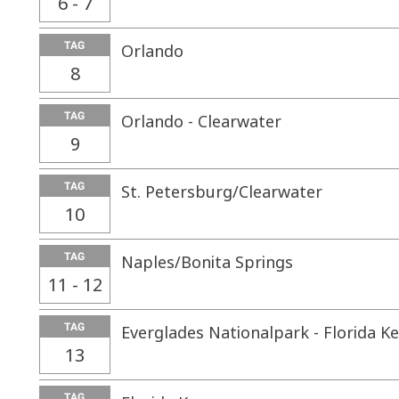
6 - 7
TAG
Orlando
8
TAG
Orlando - Clearwater
9
TAG
St. Petersburg/Clearwater
10
TAG
Naples/Bonita Springs
11 - 12
TAG
Everglades Nationalpark - Florida K
13
TAG