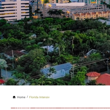
Home
Florida Intensiv
Überblick
Reiseverlauf
Termine & Preise
Impressi