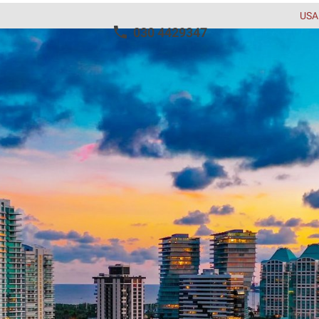
USA
030 4429347