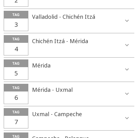
2
TAG
Valladolid - Chichén Itzá
3
TAG
Chichén Itzá - Mérida
4
TAG
Mérida
5
TAG
Mérida - Uxmal
6
TAG
Uxmal - Campeche
7
TAG