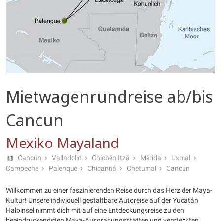
Mietwagenrundreise ab/bis
Cancun
Mexiko Mayaland
Cancún
Valladolid
Chichén Itzá
Mérida
Uxmal
Campeche
Palenque
Chicanná
Chetumal
Cancún
Willkommen zu einer faszinierenden Reise durch das Herz der Maya-
Kultur! Unsere individuell gestaltbare Autoreise auf der Yucatán
Halbinsel nimmt dich mit auf eine Entdeckungsreise zu den
beeindruckendsten Maya-Ausgrabungsstätten und versteckten