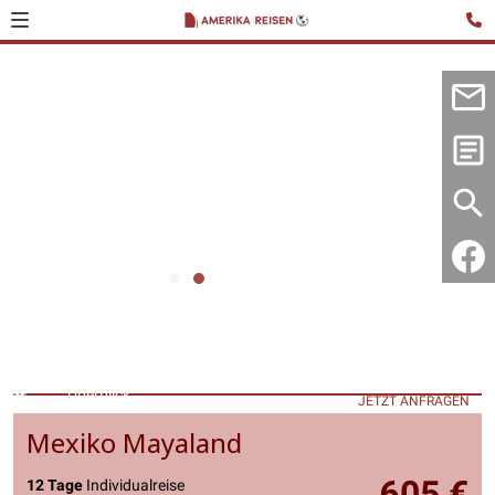
Überblick
JETZT ANFRAGEN
Mexiko Mayaland
605 €
12 Tage
Individualreise