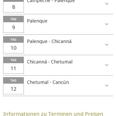
Campeche - Palenque
8
TAG
Palenque
9
TAG
Palenque - Chicanná
10
TAG
Chicanná - Chetumal
11
TAG
Chetumal - Cancún
12
Informationen zu Terminen und Preisen