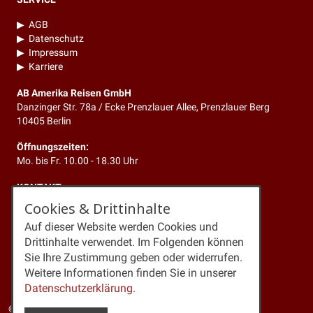
▶
AGB
▶
Datenschutz
▶
Impressum
▶
Karriere
AB Amerika Reisen GmbH
Danzinger Str. 78a / Ecke Prenzlauer Allee, Prenzlauer Berg
10405 Berlin
Öffnungszeiten:
Mo. bis Fr. 10.00 - 18.30 Uhr
KONTAKT
Cookies & Drittinhalte
Telefon:
+49 (0)30 4429347
Auf dieser Website werden Cookies und
Newsletter:
Anmeldung
Kontakt:
Mitteilung
Drittinhalte verwendet. Im Folgenden können
Mail:
info@amerikareisen24.de
Sie Ihre Zustimmung geben oder widerrufen.
Web:
www.amerikareisen24.de
Weitere Informationen finden Sie in unserer
Datenschutzerklärung.
© 2026 AB AMERIKA REISEN GmbH