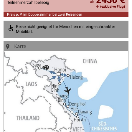
ab
Teilnehmerzahl beliebig
(exklusive Flug)
Preis p. P. im Doppelzimmer bei zwei Reisenden
Reise nicht geeignet für Menschen mit eingeschränkter
Mobilität.
Karte