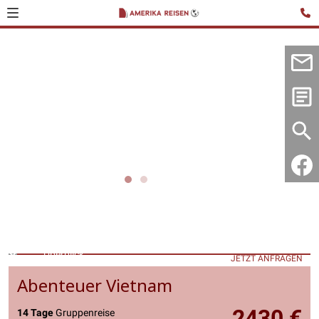
Überblick
JETZT ANFRAGEN
Abenteuer Vietnam
2430 €
14 Tage
Gruppenreise