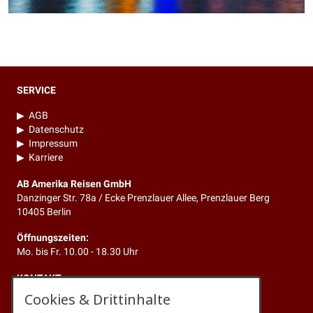
SERVICE
▶
AGB
▶
Datenschutz
▶
Impressum
▶
Karriere
AB Amerika Reisen GmbH
Danzinger Str. 78a / Ecke Prenzlauer Allee, Prenzlauer Berg
10405 Berlin
Öffnungszeiten:
Mo. bis Fr. 10.00 - 18.30 Uhr
KONTAKT
Cookies & Drittinhalte
Telefon:
+49 (0)30 4429347