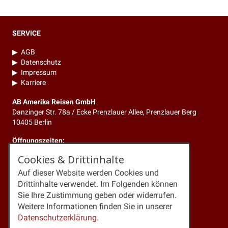
SERVICE
▶
AGB
▶
Datenschutz
▶
Impressum
▶
Karriere
AB Amerika Reisen GmbH
Danzinger Str. 78a / Ecke Prenzlauer Allee, Prenzlauer Berg
10405 Berlin
Öffnungszeiten:
Mo. bis Fr. 10.00 - 18.30 Uhr
Cookies & Drittinhalte
KONTAKT
Auf dieser Website werden Cookies und
Drittinhalte verwendet. Im Folgenden können
Telefon:
+49 (0)30 4429347
Sie Ihre Zustimmung geben oder widerrufen.
Newsletter:
Anmeldung
Weitere Informationen finden Sie in unserer
Kontakt:
Mitteilung
Datenschutzerklärung.
Mail:
info@amerikareisen24.de