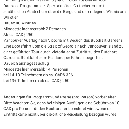
Rundflug mit dem Wasserflugzeug – Ultimate Glacier Tour
Das volle Programm der Spektakulären Gletschertour mit
zusätzlichen Abstechern über die Berge und die entlegene Wildnis um
Whistler.
Dauer: 40 Minuten
Mindestteilnehmerzahl: 2 Personen
Ab ca. CAD$ 250
Vancouver Ausflug nach Victoria mit Besuch des Butchart Gardens
Eine Bootsfahrt über die Strait of Georgia nach Vancouver Island zu
einer geführten Tour durch Victoria samt Zutritt zu den Butchart
Gardens. Rückfahrt zum Festland per Fähre inbegriffen.
Dauer: Ganztagesausflug
Mindestteilnehmerzahl: 14 Personen
bei 14-18 Teilnehmern ab ca. CAD$ 326
bei 19+ Teilnehmern ab ca. CAD$ 250
Änderungen für Programm und Preise (pro Person) vorbehalten.
Bitte beachten Sie, dass bei einigen Ausflügen eine Gebühr von 10
CAD pro Person für den Bustransfer berechnet wird, wenn die
Eintrittskarte nicht über die örtliche Reiseleitung bezogen wurde.