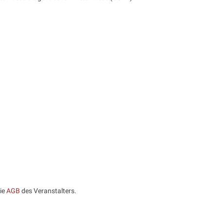
die
AGB
des Veranstalters.