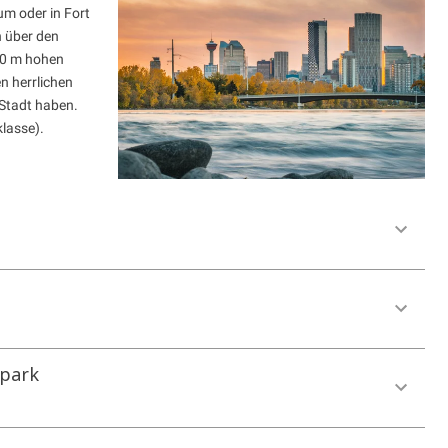
m oder in Fort
n über den
00 m hohen
n herrlichen
 Stadt haben.
lasse).
lpark