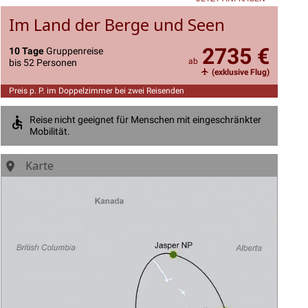
Im Land der Berge und Seen
2735 €
10 Tage
Gruppenreise
ab
bis 52 Personen
(exklusive Flug)
Preis p. P. im Doppelzimmer bei zwei Reisenden
Reise nicht geeignet für Menschen mit eingeschränkter
Mobilität.
Karte