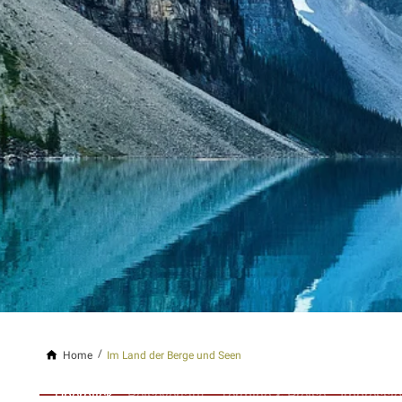
Home
Im Land der Berge und Seen
Überblick
Reiseverlauf
Termine & Preise
Impressi