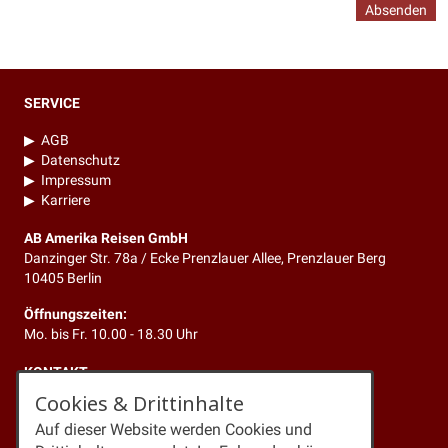
Absenden
SERVICE
▶
AGB
▶
Datenschutz
▶
Impressum
▶
Karriere
AB Amerika Reisen GmbH
Danzinger Str. 78a / Ecke Prenzlauer Allee, Prenzlauer Berg
10405 Berlin
Öffnungszeiten:
Mo. bis Fr. 10.00 - 18.30 Uhr
KONTAKT
Cookies & Drittinhalte
Telefon:
+49 (0)30 4429347
Auf dieser Website werden Cookies und
Newsletter:
Anmeldung