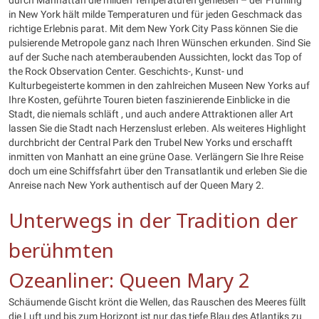
durch Manhattan die milden Temperaturen genießen – der Frühling
in New York hält milde Temperaturen und für jeden Geschmack das
richtige Erlebnis parat. Mit dem New York City Pass können Sie die
pulsierende Metropole ganz nach Ihren Wünschen erkunden. Sind Sie
auf der Suche nach atemberaubenden Aussichten, lockt das Top of
the Rock Observation Center. Geschichts-, Kunst- und
Kulturbegeisterte kommen in den zahlreichen Museen New Yorks auf
Ihre Kosten, geführte Touren bieten faszinierende Einblicke in die
Stadt, die niemals schläft , und auch andere Attraktionen aller Art
lassen Sie die Stadt nach Herzenslust erleben. Als weiteres Highlight
durchbricht der Central Park den Trubel New Yorks und erschafft
inmitten von Manhatt an eine grüne Oase. Verlängern Sie Ihre Reise
doch um eine Schiffsfahrt über den Transatlantik und erleben Sie die
Anreise nach New York authentisch auf der Queen Mary 2.
Unterwegs in der Tradition der
berühmten
Ozeanliner: Queen Mary 2
Schäumende Gischt krönt die Wellen, das Rauschen des Meeres füllt
die Luft und bis zum Horizont ist nur das tiefe Blau des Atlantiks zu