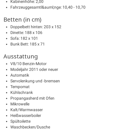
Kabinenhöhe: 2,00
Fahrzeuggesamtl&auml;nge: 10,40 - 10,70
Betten (in cm)
Doppelbett hinten: 203 x 152
Dinette: 188 x 106
Sofa: 182 x 101
Bunk Bett: 185 x 71
Ausstattung
V8/10 Benzin-Motor
Modeljahr 2011 oder neuer
Automatik
Servolenkung und -bremsen
Tempomat
Kühlschrank
Propangasherd mit Ofen
Mikrowelle
Kalt/Warmwasser
Heißwasserboiler
Spültoilette
Waschbecken/Dusche