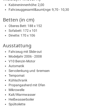
Kabineninnenhöhe: 2,00
Fahrzeuggesamtl&auml;nge: 9,70 - 10,30
Betten (in cm)
Oberes Bett: 188 x 152
Sofabett: 172 x 101
Dinette: 170 x 106
Ausstattung
Fahrzeug mit Slide-out
Modeljahr 2006 - 2008
V10 Benzin-Motor
Automatik
Servolenkung und -bremsen
Tempomat
Kühlschrank
Propangasherd mit Ofen
Mikrowelle
Kalt/Warmwasser
Heißwasserboiler
Spültoilette