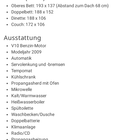
Oberes Bett: 193 x 137 (Abstand zum Dach 68 cm)
Doppelbett: 188 x 152
Dinette: 188 x 106
Couch: 172 x 106
Ausstattung
V10 Benzin-Motor
Modeljahr 2009
Automatik
Servolenkung und -bremsen
Tempomat
Kühlschrank
Propangasherd mit Ofen
Mikrowelle
Kalt/Warmwasser
Heißwasserboiler
Spültoilette
Waschbecken/Dusche
Doppelbatterie
Klimaanlage
Radio/CD
Propangasheizung