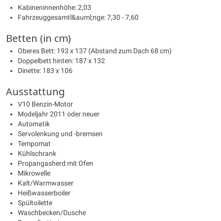
Kabineninnenhöhe: 2,03
Fahrzeuggesamtl&auml;nge: 7,30 - 7,60
Betten (in cm)
Oberes Bett: 193 x 137 (Abstand zum Dach 68 cm)
Doppelbett hinten: 187 x 132
Dinette: 183 x 106
Ausstattung
V10 Benzin-Motor
Modeljahr 2011 oder neuer
Automatik
Servolenkung und -bremsen
Tempomat
Kühlschrank
Propangasherd mit Ofen
Mikrowelle
Kalt/Warmwasser
Heißwasserboiler
Spültoilette
Waschbecken/Dusche