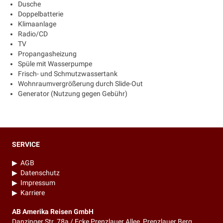
Dusche
Doppelbatterie
Klimaanlage
Radio/CD
TV
Propangasheizung
Spüle mit Wasserpumpe
Frisch- und Schmutzwassertank
Wohnraumvergrößerung durch Slide-Out
Generator (Nutzung gegen Gebühr)
SERVICE
▶
AGB
▶
Datenschutz
▶
Impressum
▶
Karriere
AB Amerika Reisen GmbH
Danzinger Str. 78a / Ecke Prenzlauer Allee, Prenzlauer Berg