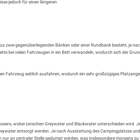
isse jedoch für einen längeren
t aus zwei gegenüberliegenden Bänken oder einer Rundbank besteht, je n
tte bei vielen Fahrzeugen in ein Bett verwandeln, wodurch sich der Grun
nden Fahrzeug seitlich ausfahren, wodurch ein sehr großzügiges Platzan
sers, wobei zwischen Greywater und Blackwater unterschieden wird. 
Greywater entsorgt werden. Je nach Ausstattung des Campingplatzes und d
 nur an zentraler Stelle gedumpt werden, was insbesondere morgens zu l