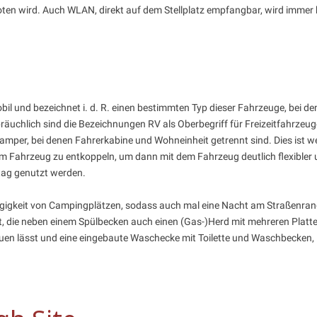
ten wird. Auch WLAN, direkt auf dem Stellplatz empfangbar, wird immer h
l und bezeichnet i. d. R. einen bestimmten Typ dieser Fahrzeuge, bei d
räuchlich sind die Bezeichnungen RV als Oberbegriff für Freizeitfahrzeu
amper, bei denen Fahrerkabine und Wohneinheit getrennt sind. Dies ist 
 vom Fahrzeug zu entkoppeln, um dann mit dem Fahrzeug deutlich flexible
tag genutzt werden.
gigkeit von Campingplätzen, sodass auch mal eine Nacht am Straßenran
et, die neben einem Spülbecken auch einen (Gas-)Herd mit mehreren Platt
uen lässt und eine eingebaute Waschecke mit Toilette und Waschbecken, i